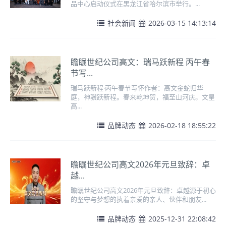
品中心启动仪式在黑龙江省哈尔滨市举行。...
社会新闻
2026-03-15 14:13:14
瞻瞩世纪公司高文：瑞马跃新程 丙午春
节写...
瑞马跃新程·丙午春节写怀作者：高文金蛇归华
庭，神骥跃新程。春来乾坤贺，福至山河庆。文星
高...
品牌动态
2026-02-18 18:55:22
瞻瞩世纪公司高文2026年元旦致辞：卓
越...
瞻瞩世纪公司高文2026年元旦致辞：卓越源于初心
的坚守与梦想的执着亲爱的亲人、伙伴和朋友...
品牌动态
2025-12-31 22:08:42